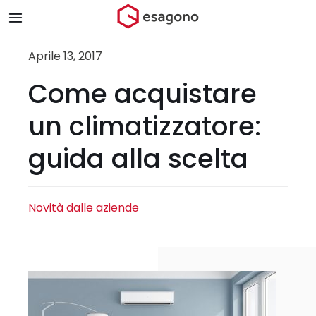
Salta
Toggle
al
Navigation
contenuto
Home
Aprile 13, 2017
Come acquistare
Chi siamo
un climatizzatore:
Prodotti & Brand
guida alla scelta
Store
Novità dalle aziende
Blog
Contatti