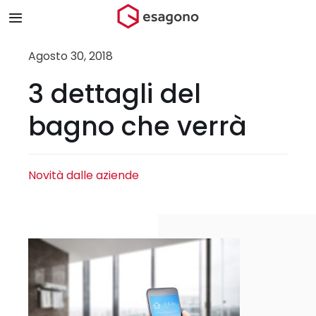
Salta
Toggle
al
Navigation
contenuto
Home
Agosto 30, 2018
3 dettagli del
Chi siamo
bagno che verrà
Prodotti & Brand
Novità dalle aziende
Store
Blog
Contatti