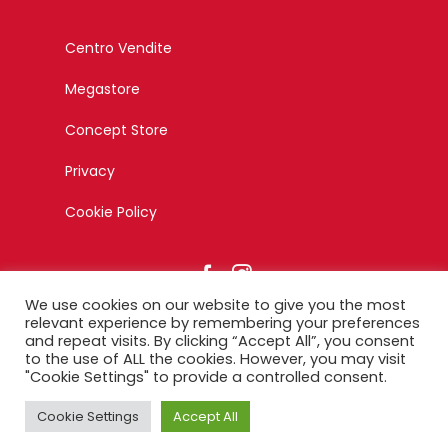
Centro Vendite
Megastore
Concept Store
Privacy
Cookie Policy
We use cookies on our website to give you the most
relevant experience by remembering your preferences
and repeat visits. By clicking “Accept All”, you consent
to the use of ALL the cookies. However, you may visit
© Copyright 2023 – Esagono Srl – Tutti i diritti riservati –
"Cookie Settings" to provide a controlled consent.
Designed by Ikonika
Cookie Settings
Accept All