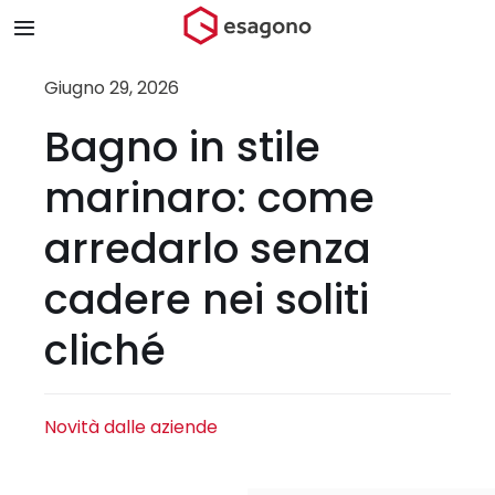
Salta
Toggle
al
Navigation
contenuto
Home
Giugno 29, 2026
Bagno in stile
Chi siamo
marinaro: come
Prodotti & Brand
arredarlo senza
cadere nei soliti
Store
cliché
Blog
Contatti
Novità dalle aziende