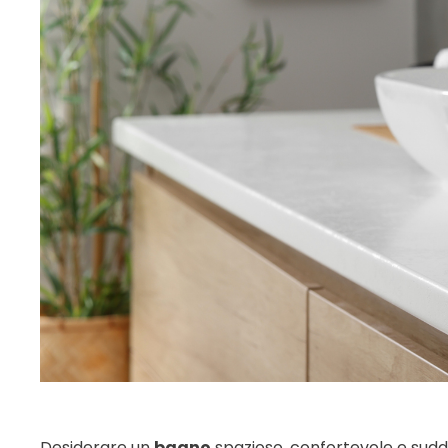
Desiderare un
bagno
spazioso, confortevole e suddi