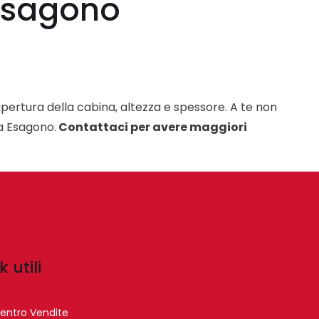
 Esagono
pertura della cabina, altezza e spessore. A te non
ta Esagono.
Contattaci per avere maggiori
k utili
entro Vendite