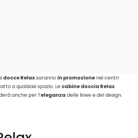
e
docce Relax
saranno
in promozione
nei centri
tto a qualsiasi spazio. Le
cabine doccia Relax
nderà anche per l’
eleganza
delle linee e del design.
Relax