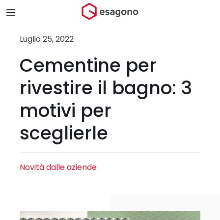
Salta
Toggle
al
Navigation
contenuto
Home
Luglio 25, 2022
Cementine per
Chi siamo
rivestire il bagno: 3
Prodotti & Brand
motivi per
sceglierle
Store
Blog
Novità dalle aziende
Contatti