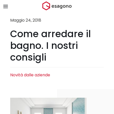
Salta
Toggle
al
Navigation
contenuto
Home
Maggio 24, 2018
Come arredare il
Chi siamo
bagno. I nostri
Prodotti & Brand
consigli
Store
Novità dalle aziende
Blog
Contatti