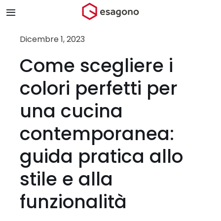
Salta
Toggle
al
Navigation
contenuto
Home
Dicembre 1, 2023
Come scegliere i
Chi siamo
colori perfetti per
Prodotti & Brand
una cucina
contemporanea:
Store
guida pratica allo
Blog
stile e alla
Contatti
funzionalità