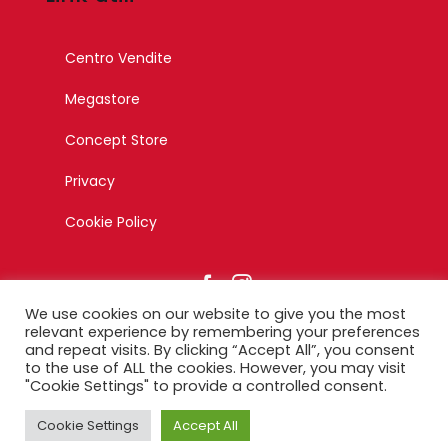
Centro Vendite
Megastore
Concept Store
Privacy
Cookie Policy
We use cookies on our website to give you the most
relevant experience by remembering your preferences
and repeat visits. By clicking “Accept All”, you consent
to the use of ALL the cookies. However, you may visit
© Copyright 2023 – Esagono Srl – Tutti i diritti riservati –
"Cookie Settings" to provide a controlled consent.
Designed by Ikonika
Cookie Settings
Accept All