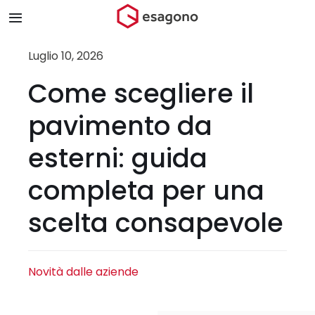
Salta
Toggle
al
Navigation
contenuto
Home
Luglio 10, 2026
Come scegliere il
Chi siamo
pavimento da
Prodotti & Brand
esterni: guida
completa per una
Store
scelta consapevole
Blog
Contatti
Novità dalle aziende