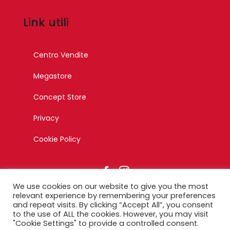
Link utili
Centro Vendite
Megastore
Concept Store
Privacy
Cookie Policy
We use cookies on our website to give you the most
relevant experience by remembering your preferences
and repeat visits. By clicking “Accept All”, you consent
to the use of ALL the cookies. However, you may visit
© Copyright 2023 – Esagono Srl – Tutti i diritti riservati –
"Cookie Settings" to provide a controlled consent.