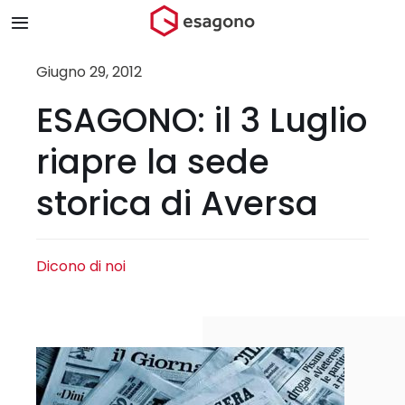
Salta
Toggle
al
Navigation
contenuto
Home
Giugno 29, 2012
ESAGONO: il 3 Luglio
Chi siamo
riapre la sede
Prodotti & Brand
storica di Aversa
Store
Dicono di noi
Blog
Contatti