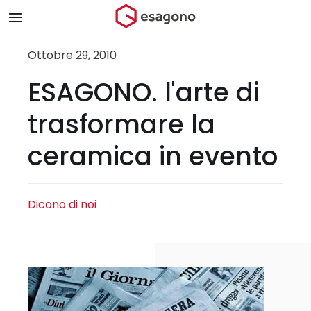
Salta
Toggle
al
Navigation
contenuto
Home
Ottobre 29, 2010
ESAGONO. l'arte di
Chi siamo
trasformare la
Prodotti & Brand
ceramica in evento
Store
Dicono di noi
Blog
Contatti