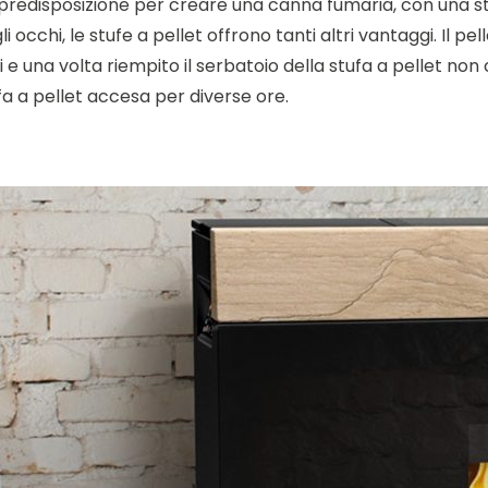
predisposizione per creare una canna fumaria, con una stu
cchi, le stufe a pellet offrono tanti altri vantaggi. Il pell
i e una volta riempito il serbatoio della stufa a pellet no
ufa a pellet accesa per diverse ore.