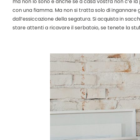
ma non lo sono e anche se a casa vostra non c’è la 
con una fiamma. Ma non si tratta solo di ingannare gli o
dall’essiccazione della segatura. Si acquista in sacch
stare attenti a ricavare il serbatoio, se tenete la st