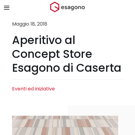
Salta
Toggle
al
Navigation
contenuto
Home
Maggio 18, 2018
Aperitivo al
Chi siamo
Concept Store
Prodotti & Brand
Esagono di Caserta
Store
Eventi ed iniziative
Blog
Contatti