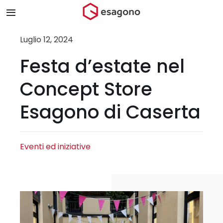
Salta
Toggle
al
Navigation
contenuto
Home
Luglio 12, 2024
Festa d’estate nel
Chi siamo
Concept Store
Prodotti & Brand
Esagono di Caserta
Store
Eventi ed iniziative
Blog
Contatti