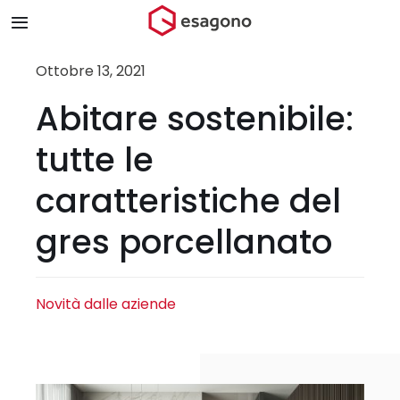
Salta
Toggle
al
Navigation
contenuto
Home
Ottobre 13, 2021
Abitare sostenibile:
Chi siamo
tutte le
Prodotti & Brand
caratteristiche del
gres porcellanato
Store
Blog
Novità dalle aziende
Contatti