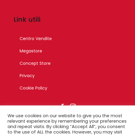
Link utili
Centro Vendite
Megastore
Concept Store
Privacy
Cookie Policy
We use cookies on our website to give you the most
relevant experience by remembering your preferences
and repeat visits. By clicking “Accept All”, you consent
to the use of ALL the cookies. However, you may visit
© Copyright 2023 – Esagono Srl – Tutti i diritti riservati –