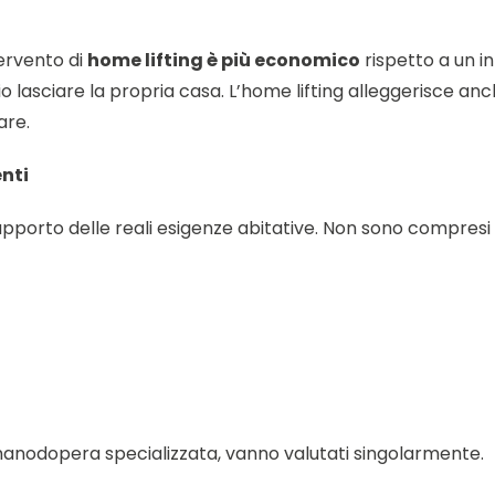
tervento di
home lifting è più economico
rispetto a un i
o lasciare la propria casa. L’home lifting alleggerisce anch
are.
nti
pporto delle reali esigenze abitative. Non sono compresi ne
 manodopera specializzata, vanno valutati singolarmente.