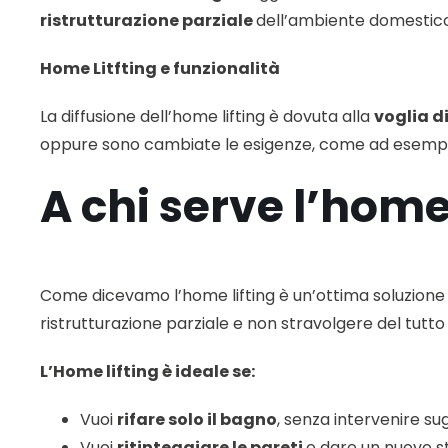
ristrutturazione parziale
dell’ambiente domestico,
Home Litfting e funzionalità
La diffusione dell’home lifting è dovuta alla
voglia d
oppure sono cambiate le esigenze, come ad esempio la
A chi serve l’home 
Come dicevamo l’home lifting è un’ottima soluzione p
ristrutturazione parziale e non stravolgere del tutt
L’Home lifting è ideale se:
Vuoi
rifare solo il bagno
, senza intervenire sug
Vuoi
ritinteggiare le pareti
e dare un nuovo st