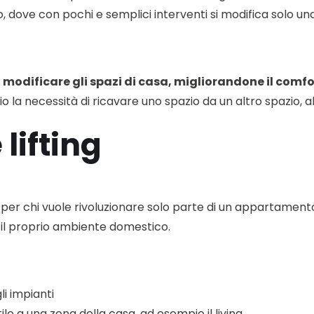
 dove con pochi e semplici interventi si modifica solo una
i modificare gli spazi di casa, migliorandone il comfor
 necessità di ricavare uno spazio da un altro spazio, allo
lifting
er chi vuole rivoluzionare solo parte di un appartamento.
o il proprio ambiente domestico.
li impianti
ile a una zona della casa, ad esempio il living