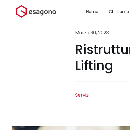
Salta
al
Home
Chi siamo
contenuto
Marzo 30, 2023
Ristrutt
Lifting
Servizi