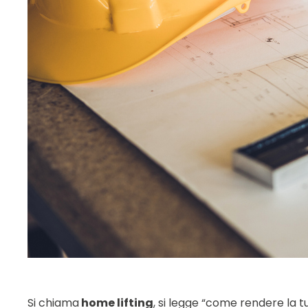
Si chiama
home lifting
, si legge “come rendere la t