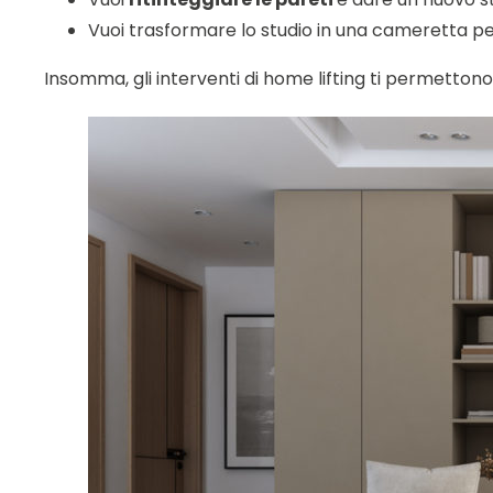
Vuoi trasformare lo studio in una cameretta pe
Insomma, gli interventi di home lifting ti permettono