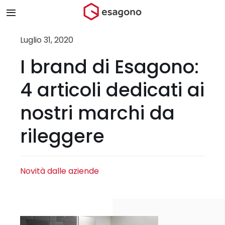
Salta
Toggle
al
Navigation
contenuto
Home
Luglio 31, 2020
I brand di Esagono:
Chi siamo
4 articoli dedicati ai
Prodotti & Brand
nostri marchi da
rileggere
Store
Blog
Novità dalle aziende
Contatti