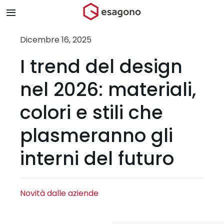
Salta
Toggle
al
Navigation
contenuto
Home
Dicembre 16, 2025
I trend del design
Chi siamo
nel 2026: materiali,
Prodotti & Brand
colori e stili che
plasmeranno gli
Store
interni del futuro
Blog
Contatti
Novità dalle aziende