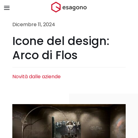
Salta
Toggle
al
Navigation
contenuto
Home
Dicembre 11, 2024
Icone del design:
Chi siamo
Arco di Flos
Prodotti & Brand
Novità dalle aziende
Store
Blog
Contatti