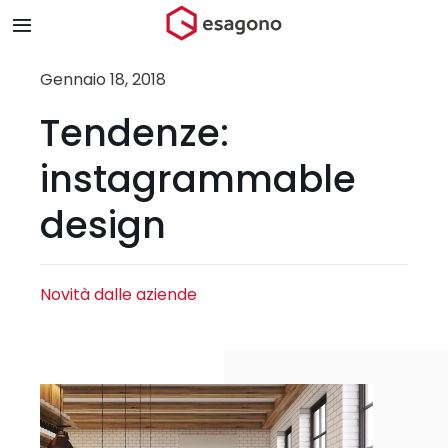
Salta
Toggle
al
Navigation
contenuto
Home
Gennaio 18, 2018
Tendenze:
Chi siamo
instagrammable
Prodotti & Brand
design
Store
Novità dalle aziende
Blog
Contatti