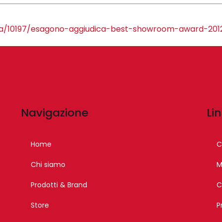
t-a/10197/esagono-aggiudica-best-showroom-award-201
Navigazione
Lin
Home
C
Chi siamo
M
Prodotti & Brand
C
Store
P