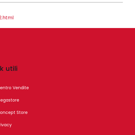
2.html
k utili
entro Vendite
egastore
oncept Store
rivacy