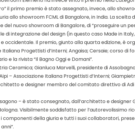
Showroom Elementi ha invece vinto il premio nella catego
tero” il primo premio è stato assegnato, invece, allo show
uria allo showroom FCML di Bangalore, in India. La scelta
ione del nuovo showroom di Bangalore, di “proseguire un 
di integrazione del design (in questo caso Made in Italy,
na e occidentale. Il premio, giunto alla quarta edizione, è
Italiana Progettisti d’Interni; Angaisa; Cersaie; corso d
io e la rivista “Il Bagno Oggi e Domani”.
tria Ceramica; Gianluca Marvelli, presidente di Assobagno
Aipi – Associazione Italiana Progettisti d’Interni; Giampiet
chitetto e designer membro del comitato direttivo di Adi 
agono – è stato consegnato, dall’architetto e designer 
Bologna. Visibilmente soddisfatto per l’autorevolissimo r
 i componenti della giuria e tutti i suoi collaboratori, pr
 anni”.