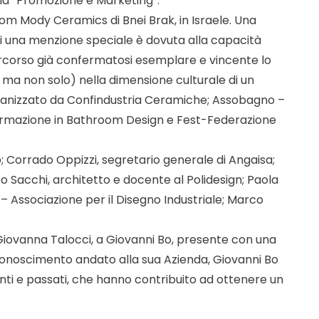
ria “Promozione e Marketing”.
room Mody Ceramics di Bnei Brak, in Israele. Una
 di una menzione speciale è dovuta alla capacità
percorso già confermatosi esemplare e vincente lo
 ma non solo) nella dimensione culturale di un
 organizzato da Confindustria Ceramiche; Assobagno –
i formazione in Bathroom Design e Fest-Federazione
; Corrado Oppizzi, segretario generale di Angaisa;
ro Sacchi, architetto e docente al Polidesign; Paola
– Associazione per il Disegno Industriale; Marco
Giovanna Talocci, a Giovanni Bo, presente con una
iconoscimento andato alla sua Azienda, Giovanni Bo
esenti e passati, che hanno contribuito ad ottenere un