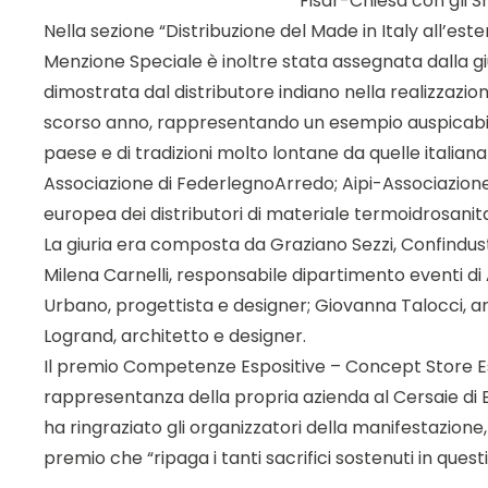
Fisar-Chiesa con gli 
Nella sezione “Distribuzione del Made in Italy all’es
Menzione Speciale è inoltre stata assegnata dalla gi
dimostrata dal distributore indiano nella realizzaz
scorso anno, rappresentando un esempio auspicabile 
paese e di tradizioni molto lontane da quelle italia
Associazione di FederlegnoArredo; Aipi-Associazione 
europea dei distributori di materiale termoidrosanitar
La giuria era composta da Graziano Sezzi, Confindus
Milena Carnelli, responsabile dipartimento eventi di 
Urbano, progettista e designer; Giovanna Talocci, ar
Logrand, architetto e designer.
Il premio Competenze Espositive – Concept Store Es
rappresentanza della propria azienda al Cersaie di 
ha ringraziato gli organizzatori della manifestazione,
premio che “ripaga i tanti sacrifici sostenuti in questi