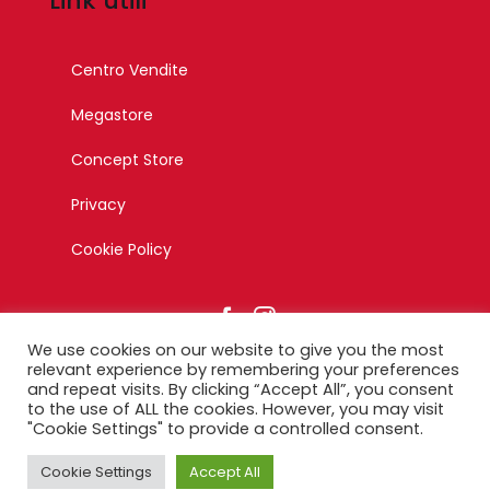
Link utili
Centro Vendite
Megastore
Concept Store
Privacy
Cookie Policy
We use cookies on our website to give you the most
relevant experience by remembering your preferences
and repeat visits. By clicking “Accept All”, you consent
to the use of ALL the cookies. However, you may visit
© Copyright 2023 – Esagono Srl – Tutti i diritti riservati –
"Cookie Settings" to provide a controlled consent.
Designed by Ikonika
Cookie Settings
Accept All