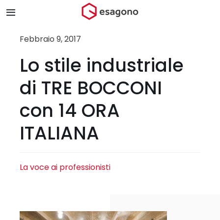
Salta
Toggle
al
Navigation
contenuto
Home
Febbraio 9, 2017
Lo stile industriale
Chi siamo
di TRE BOCCONI
Prodotti & Brand
con 14 ORA
ITALIANA
Store
Blog
La voce ai professionisti
Contatti