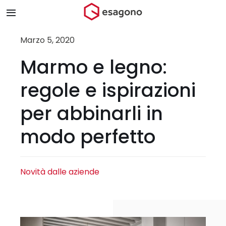
Salta
Toggle
al
Navigation
contenuto
Home
Marzo 5, 2020
Marmo e legno:
Chi siamo
regole e ispirazioni
Prodotti & Brand
per abbinarli in
modo perfetto
Store
Blog
Novità dalle aziende
Contatti