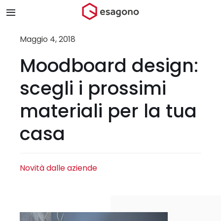
Salta
Toggle
al
Navigation
contenuto
Home
Maggio 4, 2018
Moodboard design:
Chi siamo
scegli i prossimi
Prodotti & Brand
materiali per la tua
casa
Store
Blog
Novità dalle aziende
Contatti