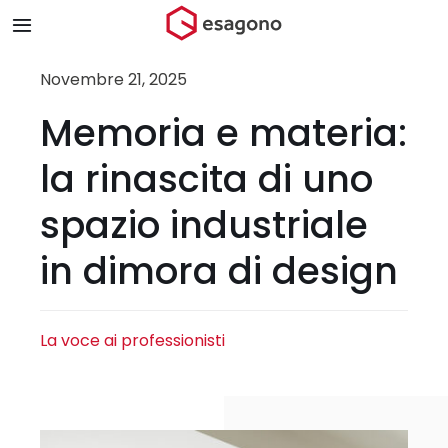
Salta
Toggle
al
Navigation
contenuto
Home
Novembre 21, 2025
Memoria e materia:
Chi siamo
la rinascita di uno
Prodotti & Brand
spazio industriale
in dimora di design
Store
Blog
La voce ai professionisti
Contatti