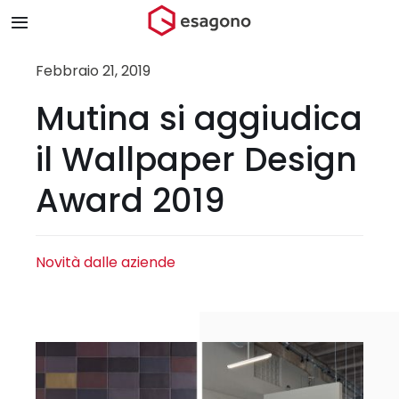
Salta
Toggle
al
Navigation
contenuto
Home
Febbraio 21, 2019
Mutina si aggiudica
Chi siamo
il Wallpaper Design
Prodotti & Brand
Award 2019
Store
Novità dalle aziende
Blog
Contatti