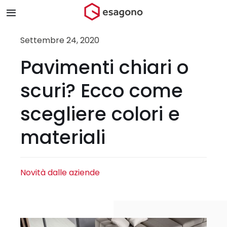
Salta
Toggle
al
Navigation
contenuto
Home
Settembre 24, 2020
Pavimenti chiari o
Chi siamo
scuri? Ecco come
Prodotti & Brand
scegliere colori e
materiali
Store
Blog
Novità dalle aziende
Contatti