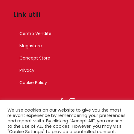
Link utili
Centro Vendite
Megastore
Concept Store
Privacy
Cookie Policy
We use cookies on our website to give you the most
relevant experience by remembering your preferences
and repeat visits. By clicking “Accept All”, you consent
to the use of ALL the cookies. However, you may visit
© Copyright 2023 – Esagono Srl – Tutti i diritti riservati –
"Cookie Settings" to provide a controlled consent.