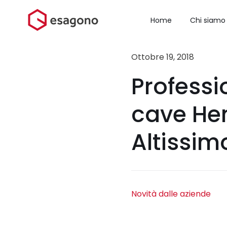
Salta
al
Home
Chi siamo
contenuto
Ottobre 19, 2018
Professi
cave Hen
Altissim
Novità dalle aziende