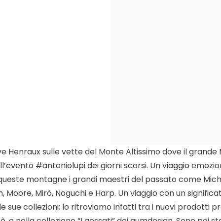
 Henraux sulle vette del Monte Altissimo dove il grande M
ll’evento #antoniolupi dei giorni scorsi. Un viaggio emozio
u queste montagne i grandi maestri del passato come Michel
n, Moore, Mirò, Noguchi e Harp. Un viaggio con un signific
e collezioni; lo ritroviamo infatti tra i nuovi prodotti pr
, e nella collezione “I gessati” dei gumdesign. Sono poi stat