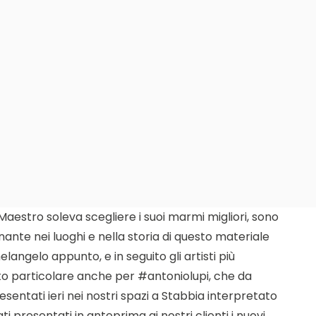
aestro soleva scegliere i suoi marmi migliori, sono
nante nei luoghi e nella storia di questo materiale
angelo appunto, e in seguito gli artisti più
ato particolare anche per #antoniolupi, che da
esentati ieri nei nostri spazi a Stabbia interpretato
i presentati in anteprima ai nostri clienti i nuovi