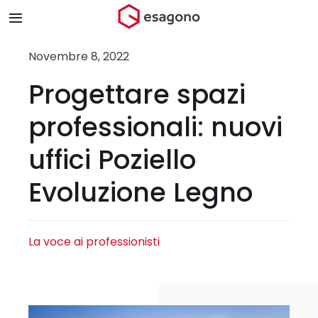
Salta
Toggle
al
Navigation
contenuto
Home
Novembre 8, 2022
Progettare spazi
Chi siamo
professionali: nuovi
Prodotti & Brand
uffici Poziello
Evoluzione Legno
Store
Blog
La voce ai professionisti
Contatti