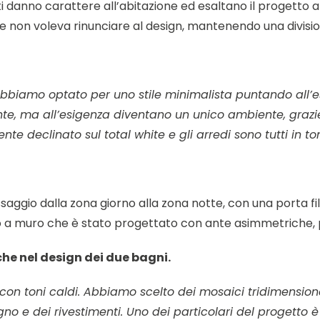
ti danno carattere all’abitazione ed esaltano il progetto
e non voleva rinunciare al design, mantenendo una division
bbiamo optato per uno stile minimalista puntando all’esse
te, ma all’esigenza diventano un unico ambiente, grazi
 declinato sul total white e gli arredi sono tutti in ton
saggio dalla zona giorno alla zona notte, con una porta fil
 a muro che è stato progettato con ante asimmetriche, per 
che nel design dei due bagni.
con toni caldi. Abbiamo scelto dei mosaici tridimensiona
gno e dei rivestimenti. Uno dei particolari del progetto è 