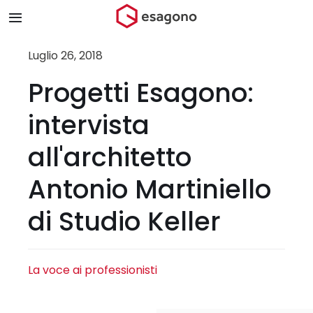
Salta
Toggle
al
Navigation
contenuto
Home
Luglio 26, 2018
Progetti Esagono:
Chi siamo
intervista
Prodotti & Brand
all'architetto
Antonio Martiniello
Store
di Studio Keller
Blog
Contatti
La voce ai professionisti