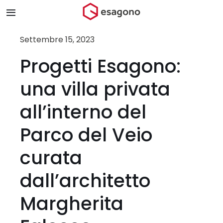
Salta
Toggle
al
Navigation
contenuto
Home
Settembre 15, 2023
Progetti Esagono:
Chi siamo
una villa privata
Prodotti & Brand
all’interno del
Parco del Veio
Store
curata
Blog
dall’architetto
Contatti
Margherita