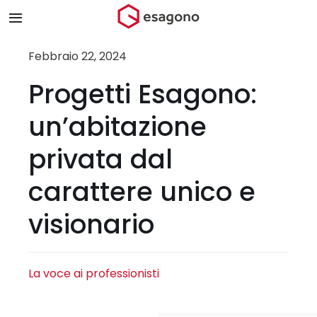
Salta
Toggle
al
Navigation
contenuto
Home
Febbraio 22, 2024
Progetti Esagono:
Chi siamo
un’abitazione
Prodotti & Brand
privata dal
carattere unico e
Store
visionario
Blog
Contatti
La voce ai professionisti