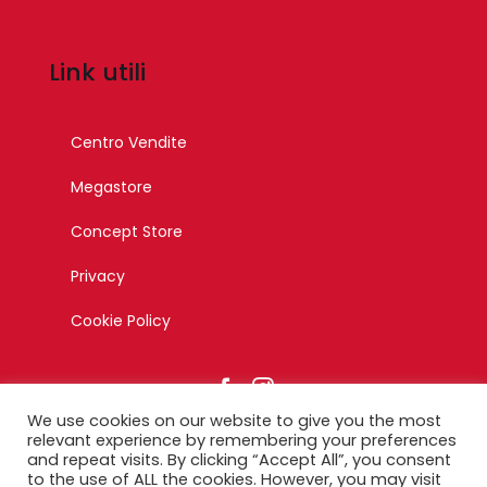
Link utili
Centro Vendite
Megastore
Concept Store
Privacy
Cookie Policy
We use cookies on our website to give you the most
relevant experience by remembering your preferences
and repeat visits. By clicking “Accept All”, you consent
to the use of ALL the cookies. However, you may visit
© Copyright 2023 – Esagono Srl – Tutti i diritti riservati –