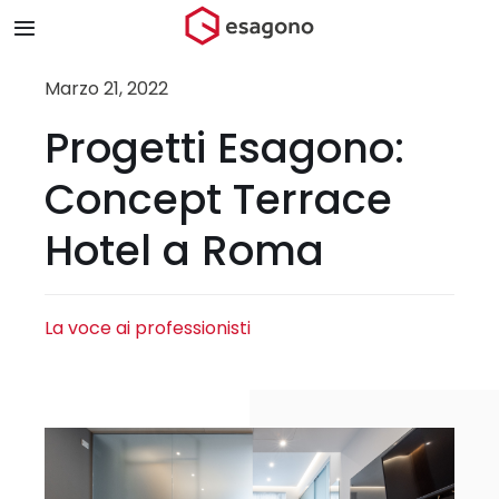
Salta
Toggle
al
Navigation
contenuto
Home
Marzo 21, 2022
Progetti Esagono:
Chi siamo
Concept Terrace
Prodotti & Brand
Hotel a Roma
Store
La voce ai professionisti
Blog
Contatti