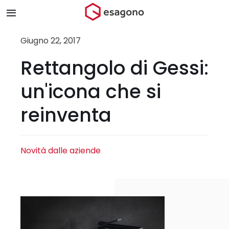
Salta
Toggle
al
Navigation
contenuto
Home
Giugno 22, 2017
Rettangolo di Gessi:
Chi siamo
un'icona che si
Prodotti & Brand
reinventa
Store
Novità dalle aziende
Blog
Contatti