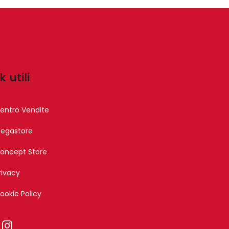
k utili
entro Vendite
egastore
oncept Store
rivacy
ookie Policy