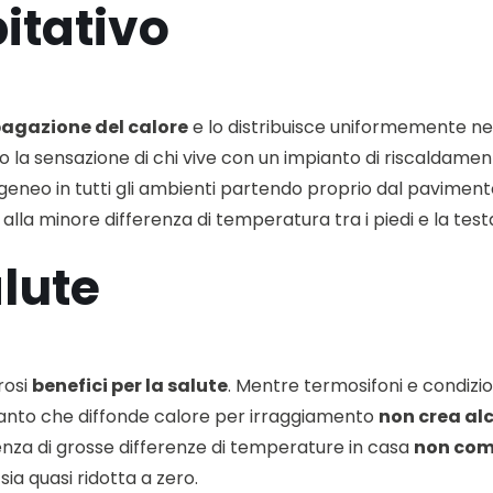
itativo
agazione del calore
e lo distribuisce uniformemente ne
modo la sensazione di chi vive con un impianto di riscaldam
eneo in tutti gli ambienti partendo proprio dal pavime
 alla minore differenza di temperatura tra i piedi e la test
alute
rosi
benefici per la salute
. Mentre termosifoni e condizi
anto che diffonde calore per irraggiamento
non crea alc
ssenza di grosse differenze di temperature in casa
non comp
sia quasi ridotta a zero.