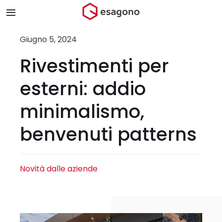
Salta
Toggle
al
Navigation
contenuto
Home
Giugno 5, 2024
Rivestimenti per
Chi siamo
esterni: addio
Prodotti & Brand
minimalismo,
benvenuti patterns
Store
Blog
Novità dalle aziende
Contatti