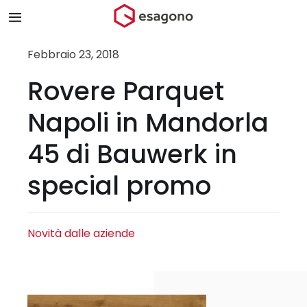
Salta
Toggle
al
Navigation
contenuto
Home
Febbraio 23, 2018
Rovere Parquet
Chi siamo
Napoli in Mandorla
Prodotti & Brand
45 di Bauwerk in
special promo
Store
Blog
Novità dalle aziende
Contatti