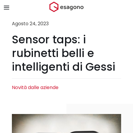
Salta
Toggle
al
Navigation
contenuto
Home
Agosto 24, 2023
Sensor taps: i
Chi siamo
rubinetti belli e
Prodotti & Brand
intelligenti di Gessi
Store
Novità dalle aziende
Blog
Contatti