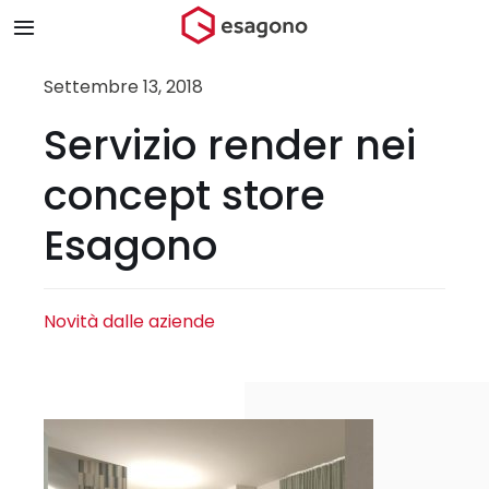
Salta
Toggle
al
Navigation
contenuto
Home
Settembre 13, 2018
Servizio render nei
Chi siamo
concept store
Prodotti & Brand
Esagono
Store
Novità dalle aziende
Blog
Contatti