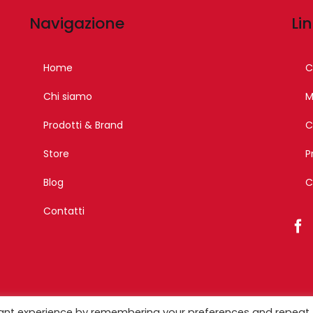
Navigazione
Lin
Home
C
Chi siamo
M
Prodotti & Brand
C
Store
P
Blog
C
Contatti
opyright 2023 – Esagono Srl – Tutti i diritti riservati –
Designed by Iko
vant experience by remembering your preferences and repeat