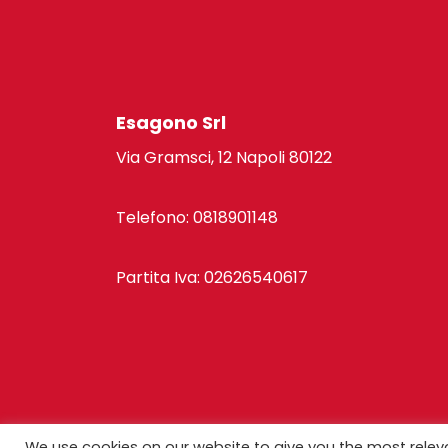
Esagono Srl
Via Gramsci, 12 Napoli 80122
Telefono: 0818901148
Partita Iva: 02626540617
© C
We use cookies on our website to give you the most rele