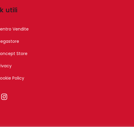
k utili
entro Vendite
egastore
oncept Store
rivacy
ookie Policy
nika