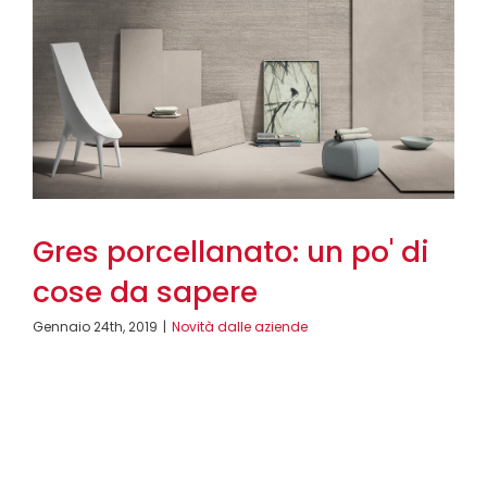
Gres porcellanato: un po' di
cose da sapere
Gennaio 24th, 2019
|
Novità dalle aziende