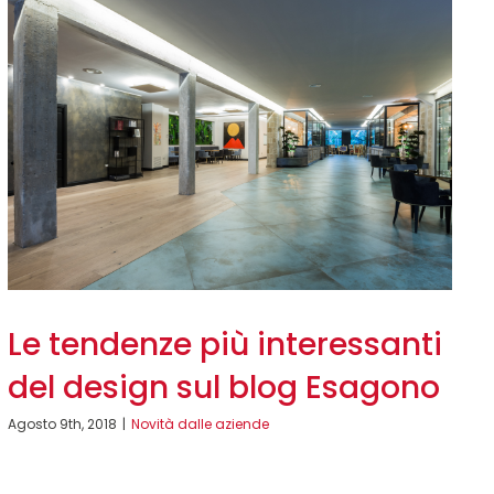
Le tendenze più interessanti
del design sul blog Esagono
Agosto 9th, 2018
|
Novità dalle aziende