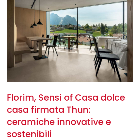
Florim, Sensi of Casa dolce
casa firmata Thun:
ceramiche innovative e
sostenibili