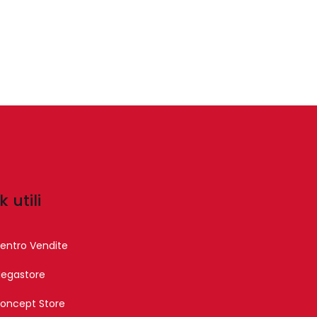
k utili
entro Vendite
egastore
oncept Store