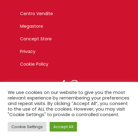
Centro Vendite
Megastore
Concept Store
Privacy
Cookie Policy
We use cookies on our website to give you the most
relevant experience by remembering your preferences
and repeat visits. By clicking “Accept All”, you consent
to the use of ALL the cookies. However, you may visit
© Copyright 2023 – Esagono Srl – Tutti i diritti riservati –
"Cookie Settings" to provide a controlled consent.
Designed by Ikonika
Cookie Settings
Accept All