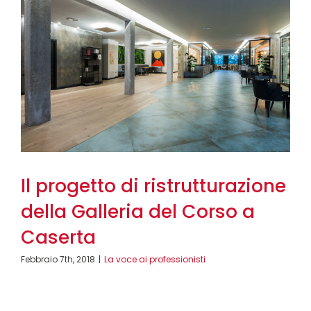
Il progetto di ristrutturazione
della Galleria del Corso a
Caserta
Febbraio 7th, 2018
|
La voce ai professionisti