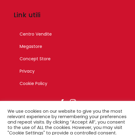
Link utili
Centro Vendite
Megastore
Concept Store
Privacy
Cookie Policy
We use cookies on our website to give you the most
relevant experience by remembering your preferences
and repeat visits. By clicking “Accept All”, you consent
to the use of ALL the cookies. However, you may visit
© Copyright 2023 – Esagono Srl – Tutti i diritti riservati –
"Cookie Settings" to provide a controlled consent.