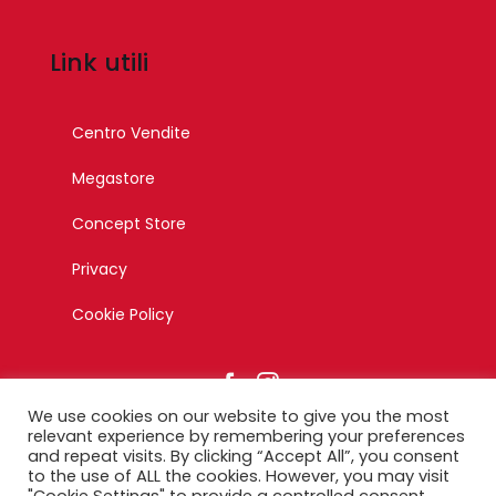
Link utili
Centro Vendite
Megastore
Concept Store
Privacy
Cookie Policy
We use cookies on our website to give you the most
relevant experience by remembering your preferences
and repeat visits. By clicking “Accept All”, you consent
to the use of ALL the cookies. However, you may visit
© Copyright 2023 – Esagono Srl – Tutti i diritti riservati –