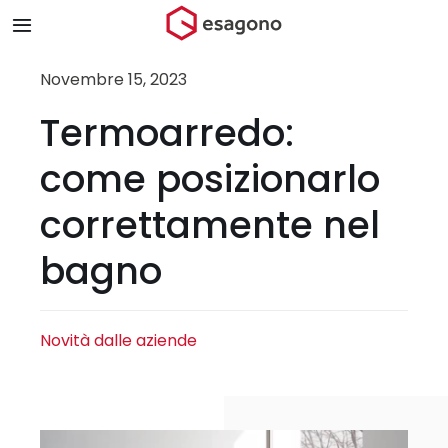
Salta
Toggle
al
Navigation
contenuto
Home
Novembre 15, 2023
Termoarredo:
Chi siamo
come posizionarlo
Prodotti & Brand
correttamente nel
bagno
Store
Blog
Novità dalle aziende
Contatti