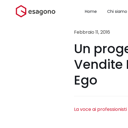
Salta
al
Home
Chi siamo
contenuto
Febbraio 11, 2016
Un proge
Vendite 
Ego
La voce ai professionisti