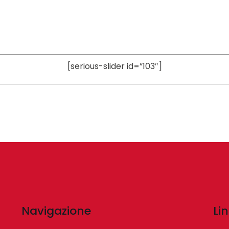
[serious-slider id=”103″]
Navigazione
Lin